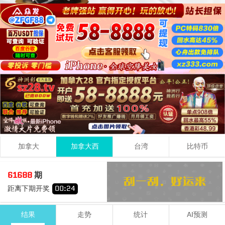
加拿大
加拿大西
台湾
比特币
2
0
4
06
61688
期
+
+
=
距离下期开奖
00
:
23
小
双
结果
走势
统计
AI预测
期号
时间
号码